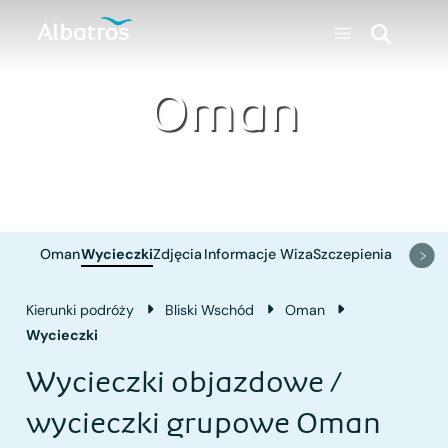
Oman
Oman
Wycieczki
Zdjęcia
Informacje
Wiza
Szczepienia
Kierunki podróży
Bliski Wschód
Oman
Wycieczki
Wycieczki objazdowe /
wycieczki grupowe Oman