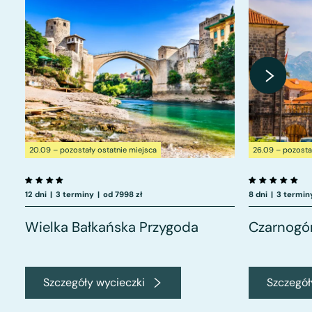
20.09 – pozostały ostatnie miejsca
26.09 – pozosta
12 dni
|
3 terminy
|
od 7998 zł
8 dni
|
3 termin
Wielka Bałkańska Przygoda
Czarnogó
Szczegóły wycieczki
Szczegół