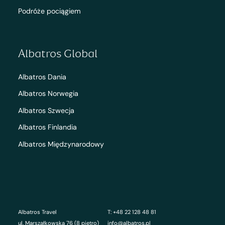
Podróże pociągiem
Albatros Global
Albatros Dania
Albatros Norwegia
Albatros Szwecja
Albatros Finlandia
Albatros Międzynarodowy
Albatros Travel
T: +48 22 128 48 81
ul. Marszałkowska 76 (8 piętro)
info@albatros.pl