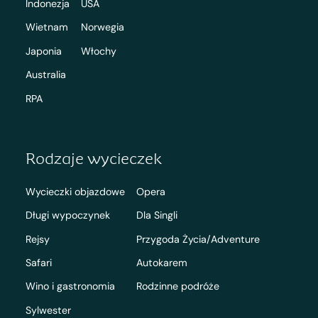
Indonezja
USA
Wietnam
Norwegia
Japonia
Włochy
Australia
RPA
Rodzaje wycieczek
Wycieczki objazdowe
Opera
Długi wypoczynek
Dla Singli
Rejsy
Przygoda Życia/Adventure
Safari
Autokarem
Wino i gastronomia
Rodzinne podróże
Sylwester