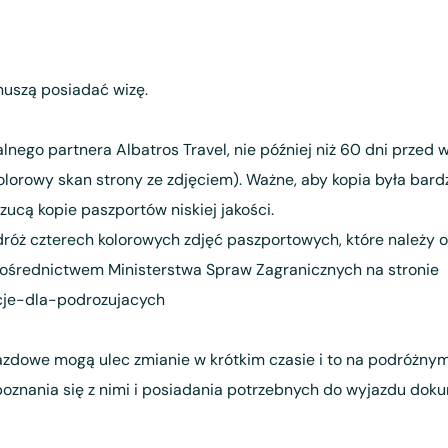
uszą posiadać wizę.
lnego partnera Albatros Travel, nie później niż 60 dni przed
kolorowy skan strony ze zdjęciem). Ważne, aby kopia była bar
cą kopie paszportów niskiej jakości.
róż czterech kolorowych zdjęć paszportowych, które należy o
średnictwem Ministerstwa Spraw Zagranicznych na stronie
cje-dla-podrozujacych
azdowe mogą ulec zmianie w krótkim czasie i to na podróżn
poznania się z nimi i posiadania potrzebnych do wyjazdu doku