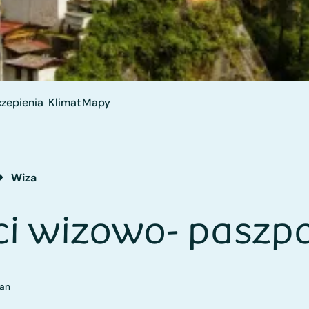
zepienia
Klimat
Mapy
Wiza
i wizowo- paszp
tan