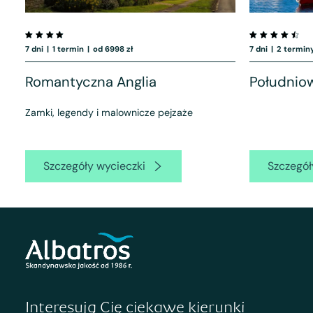
7 dni
|
1 termin
|
od 6998 zł
7 dni
|
2 termin
Romantyczna Anglia
Południow
Zamki, legendy i malownicze pejzaże
Szczegóły wycieczki
Szczegół
Interesują Cię ciekawe kierunki