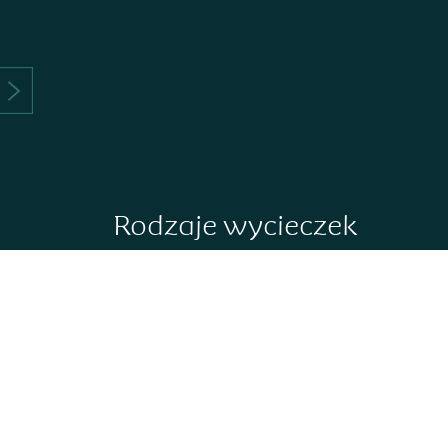
Rodzaje wycieczek
Wycieczki
Opera
objazdowe
Dla Singli
Długi wypoczynek
Przygoda
Rejsy
Życia/Adventure
Safari
Autokarem