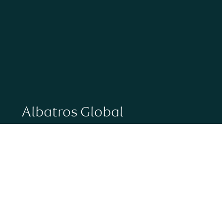
Albatros Global
Albatros Dania
Albatros Norwegia
Albatros Szwecja
Albatros Finlandia