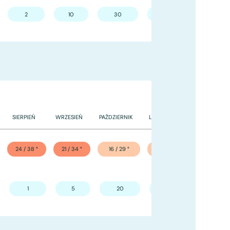
2
10
30
50
70
SIERPIEŃ
WRZESIEŃ
PAŹDZIERNIK
LISTOPAD
GRUDZIEŃ
24 / 38
°
21 / 34
°
16 / 29
°
11 / 22
°
7 / 17
°
1
5
20
40
55