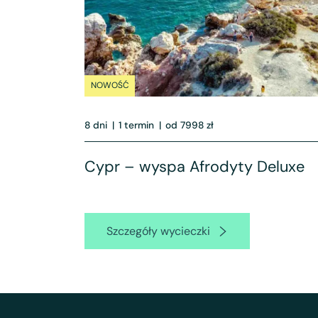
NOWOŚĆ
8 dni
|
1 termin
|
od 7998 zł
Cypr – wyspa Afrodyty Deluxe
Szczegóły wycieczki