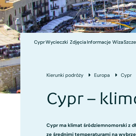
Cypr
Wycieczki
Zdjęcia
Informacje
Wiza
Szcze
Kierunki podróży
Europa
Cypr
Cypr – klim
Cypr ma klimat śródziemnomorski z dłu
ze średnimi temperaturami na wybrz