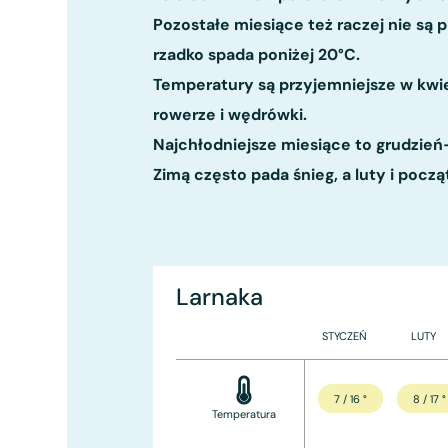
Pozostałe miesiące też raczej nie są
rzadko spada poniżej 20°C.
Temperatury są przyjemniejsze w kwie
rowerze i wędrówki.
Najchłodniejsze miesiące to grudzień
Zimą często pada śnieg, a luty i począ
Larnaka
STYCZEŃ
LUTY
7 / 16
°
8 / 17
°
Temperatura