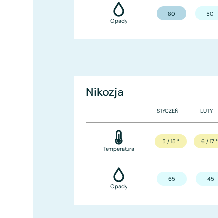
80
50
Opady
Nikozja
STYCZEŃ
LUTY
5 / 15
°
6 / 17
°
Temperatura
65
45
Opady