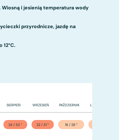
. Wiosną i jesienią temperatura wody
cieczki przyrodnicze, jazdę na
o 12°C.
SIERPIEŃ
WRZESIEŃ
PAŹDZIERNIK
LISTOPAD
GRUDZIEŃ
24 / 33
°
22 / 31
°
18 / 28
°
13 / 23
°
99 / 18
°