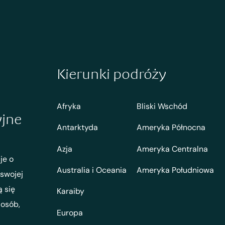
Kierunki podróży
Afryka
Bliski Wschód
yjne
Antarktyda
Ameryka Północna
Azja
Ameryka Centralna
je o
Australia i Oceania
Ameryka Południowa
 swojej
ą się
Karaiby
 osób,
Europa