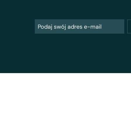
Albatros Travel
ul. Marszałkowska 76 (8 piętro)
00-517 Warszawa
T: +48 22 128 48 81