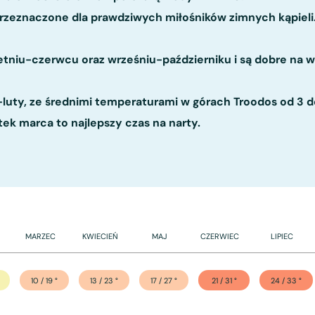
 przeznaczone dla prawdziwych miłośników zimnych kąpieli
tniu-czerwcu oraz wrześniu-październiku i są dobre na wy
-luty, ze średnimi temperaturami w górach Troodos od 3 d
tek marca to najlepszy czas na narty.
MARZEC
KWIECIEŃ
MAJ
CZERWIEC
LIPIEC
10 / 19
°
13 / 23
°
17 / 27
°
21 / 31
°
24 / 33
°