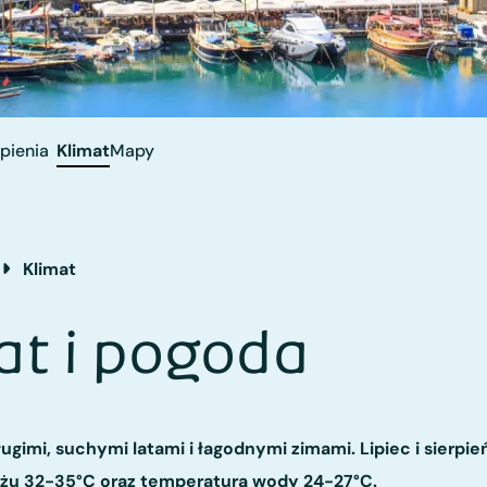
pienia
Klimat
Mapy
Klimat
at i pogoda
gimi, suchymi latami i łagodnymi zimami. Lipiec i sierpie
eżu 32-35°C oraz temperaturą wody 24-27°C.