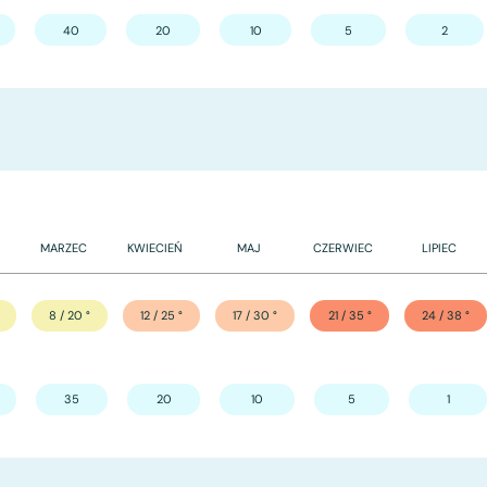
40
20
10
5
2
MARZEC
KWIECIEŃ
MAJ
CZERWIEC
LIPIEC
8 / 20
°
12 / 25
°
17 / 30
°
21 / 35
°
24 / 38
°
35
20
10
5
1