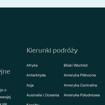
Kierunki podróży
Afryka
Bliski Wschód
yjne
Antarktyda
Ameryka Północna
Azja
Ameryka Centralna
je o
Australia i Oceania
Ameryka Południowa
 swojej
ą się
Karaiby