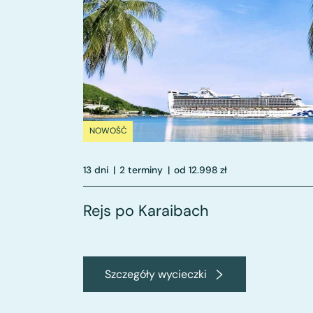
NOWOŚĆ
13 dni
|
2 terminy
|
od 12.998 zł
Rejs po Karaibach
Szczegóły wycieczki