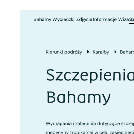
Bahamy
Wycieczki
Zdjęcia
Informacje
Wiza
S
Kierunki podróży
Karaiby
Baha
Szczepieni
Bahamy
Wymagania i zalecenia dotyczące szczep
medycyny tropikalnej w celu zasięgnięc