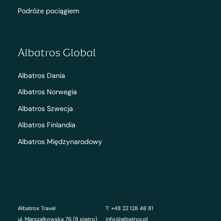
Podróże pociągiem
Albatros Global
Albatros Dania
Albatros Norwegia
Albatros Szwecja
Albatros Finlandia
Albatros Międzynarodowy
Albatros Travel
T: +48 22 128 48 81
ul. Marszałkowska 76 (8 piętro)
info@albatros.pl