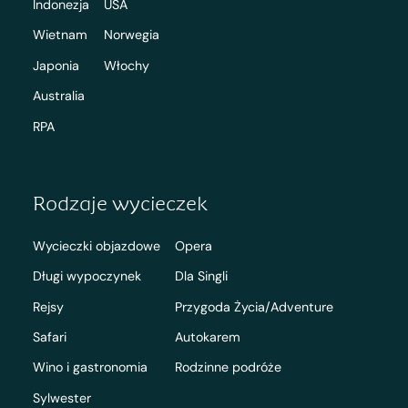
Indonezja
USA
Wietnam
Norwegia
Japonia
Włochy
Australia
RPA
Rodzaje wycieczek
Wycieczki objazdowe
Opera
Długi wypoczynek
Dla Singli
Rejsy
Przygoda Życia/Adventure
Safari
Autokarem
Wino i gastronomia
Rodzinne podróże
Sylwester