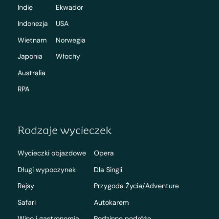
Indie
Ekwador
Indonezja
USA
Wietnam
Norwegia
Japonia
Włochy
Australia
RPA
Rodzaje wycieczek
Wycieczki objazdowe
Opera
Długi wypoczynek
Dla Singli
Rejsy
Przygoda Życia/Adventure
Safari
Autokarem
Wino i gastronomia
Rodzinne podróże