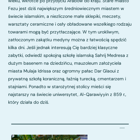
wieku, wkrótce po przybyciu Arabów do kraju. Stare miasto
Fezu jest dziś największym średniowiecznym miastem w
świecie islamskim, a niezliczone małe sklepiki, meczety,
warsztaty ceramiczne i osły obładowane wszelkiego rodzaju
towarami mogą być przytłaczające. W tym urokliwym,
zatłoczonym zakątku medyny można z łatwością spędzić
kilka dni. Jeśli jednak interesują Cię bardziej klasyczne
zabytki, odwiedź spokojną szkołę islamską Sahrij Medresa z
dużym basenem na dziedzińcu, mauzoleum założyciela
miasta Mulaja Idrissa oraz ogromny pałac Dar Glaoui z
prywatną szkołą koraniczną, łaźnią turecką, cmentarzem i
stajniami. Ponadto w starożytnej stolicy mieści się
najstarszy na świecie uniwersytet, Al-Qarawiyyin z 859 r.,
który działa do dziś.