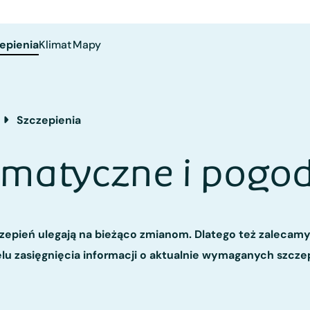
epienia
Klimat
Mapy
Szczepienia
imatyczne i pogo
zepień ulegają na bieżąco zmianom. Dlatego też zalecamy
u zasięgnięcia informacji o aktualnie wymaganych szcze