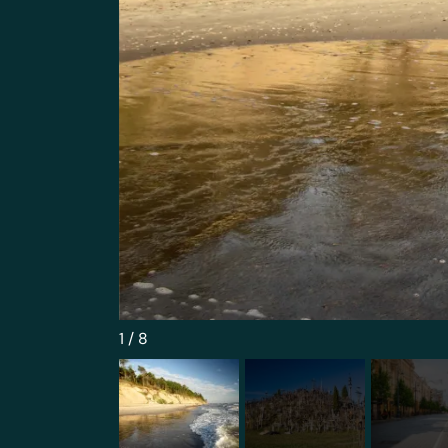
1
/
8