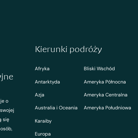
Kierunki podróży
Afryka
Bliski Wschód
yjne
Antarktyda
Ameryka Północna
Azja
Ameryka Centralna
je o
Australia i Oceania
Ameryka Południowa
 swojej
ą się
Karaiby
 osób,
Europa