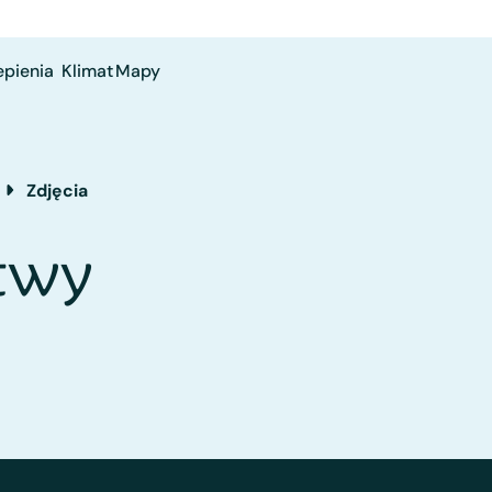
epienia
Klimat
Mapy
Zdjęcia
itwy