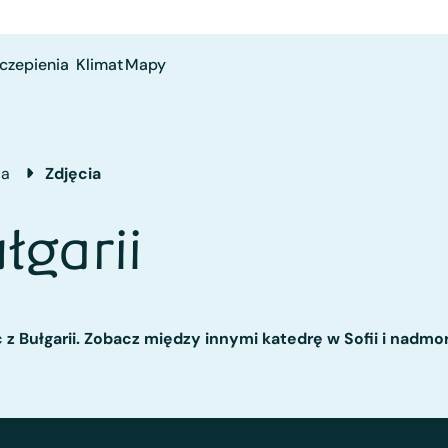
czepienia
Klimat
Mapy
ia
Zdjęcia
łgarii
ć z Bułgarii. Zobacz między innymi katedrę w Sofii i nad