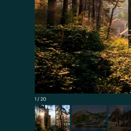
1
/
20