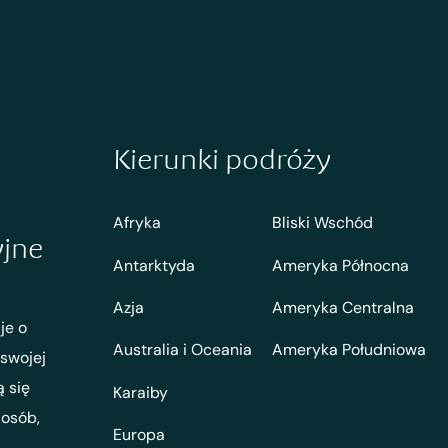
Kierunki podróży
Afryka
Bliski Wschód
yjne
Antarktyda
Ameryka Północna
Azja
Ameryka Centralna
je o
Australia i Oceania
Ameryka Południowa
 swojej
ą się
Karaiby
 osób,
Europa